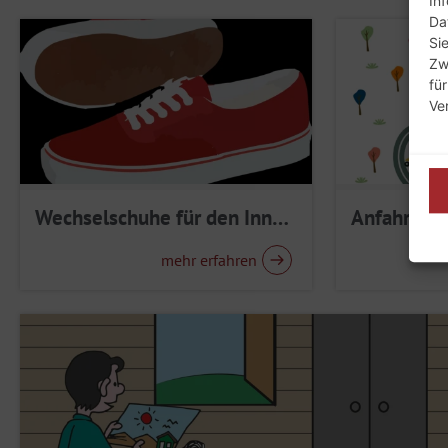
In
Da
Si
Zw
fü
Ve
Wechselschuhe für den Innenbereich
Anfahrt
mehr erfahren