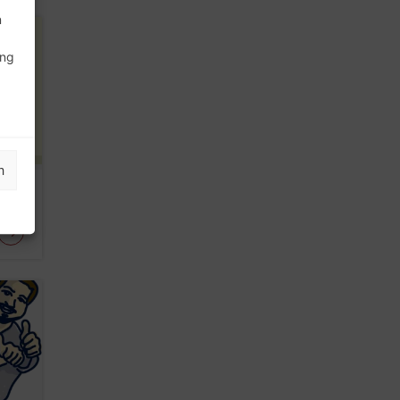
n
ung
n