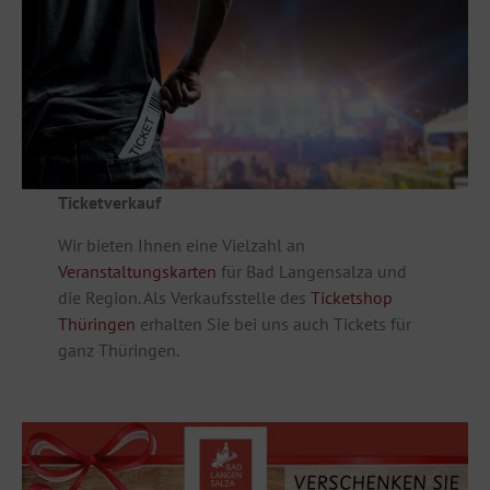
Ticketverkauf
Wir bieten Ihnen eine Vielzahl an
Veranstaltungskarten
für Bad Langensalza und
die Region. Als Verkaufsstelle des
Ticketshop
Thüringen
erhalten Sie bei uns auch Tickets für
ganz Thüringen.