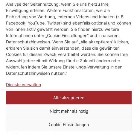
vielfältiges Angebot an Informationsmaterial
Analyse der Seitennutzung, wenn Sie uns hierzu Ihre
bereit. Stöbern Sie durch unsere
Onlineauswahl
Einwilligung erteilen. Weitere Funktionalitäten, wie die
oder bestellen Sie die Prospekte bequem nach
Einbindung von Werbung, externen Videos und Inhalten (z.B.
Facebook, YouTube, Twitter) sind ebenfalls optional und können
Hause über unser
Onlineportal
.
von Ihnen aktiv gewählt werden. Sie finden hierzu weitere
Informationen unter „Cookie Einstellungen“ und in unseren
Datenschutzhinweisen. Wenn Sie auf „Alle akzeptieren“ klicken,
erklären Sie sich damit einverstanden, dass die gewählten
Cookies für diesen Zweck verarbeitet werden. Sie können Ihre
Auswahl jederzeit mit Wirkung für die Zukunft ändern oder
widerrufen indem Sie unsere Einstellungs-Verwaltung in den
Datenschutzhinweisen nutzen."
Dienste verwalten
Alle akzeptieren
Unterkunftsbuchung
Nicht mehr als nötig
Bei uns finden Sie eine Auswahl an Unterkünften
Cookie Einstellungen
in
Bad Langensalza
, der
Welterberegion Wartburg
Hainich
und ganz
Thüringen
. Nutzen Sie die