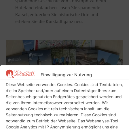
spannende Geschichte von Christoph Wilhelm
Hufeland eintauchen. Lösen Sie spannende
Rätsel, entdecken Sie historische Orte und
erleben Sie die Kurstadt ganz neu.
Einwilligung zur Nutzung
Diese Webseite verwendet Cookies. Cookies sind Textdateien,
die im Speicher und/oder auf einem Datenträger Ihres zum
Seitenbesuch genutzten Endgerätes gespeichert werden und
die von Ihrem Internetbrowser verarbeitet werden. Wir
verwenden Cookies mit rein technischem Inhalt, um die
Prospektbestellung
Seitennutzung technisch zu realisieren. Diese Cookies sind
notwendig zum Betrieb der Webseite. Das Webanalyse-Tool
Für Besucher unserer Stadt halten wir ein
Google Analytics mit IP Anonymisierung ermöglicht uns eine